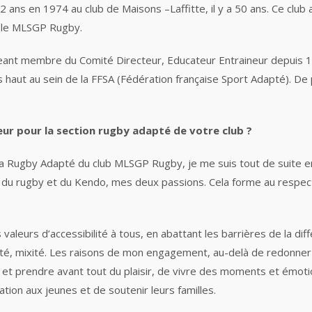
2 ans en 1974 au club de Maisons –Laffitte, il y a 50 ans. Ce club
i le MLSGP Rugby.
igeant membre du Comité Directeur, Educateur Entraineur depuis 1
 haut au sein de la FFSA (Fédération française Sport Adapté). De 
teur pour la section rugby adapté de votre club ?
 Para Rugby Adapté du club MLSGP Rugby, je me suis tout de suite 
 rugby et du Kendo, mes deux passions. Cela forme au respect, à l’
valeurs d’accessibilité à tous, en abattant les barrières de la dif
ersité, mixité. Les raisons de mon engagement, au-delà de redonner
et prendre avant tout du plaisir, de vivre des moments et émotion
tion aux jeunes et de soutenir leurs familles.