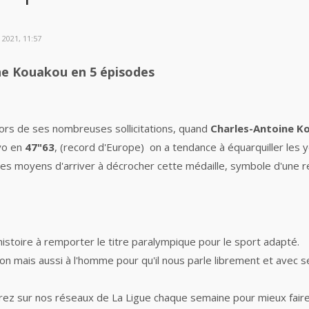
2021, 11:57
e Kouakou en 5 épisodes
ors de ses nombreuses sollicitations, quand
Charles-Antoine K
yo en
47"63
, (record d'Europe) on a tendance à équarquiller les y
é les moyens d'arriver à décrocher cette médaille, symbole d'une 
'histoire à remporter le titre paralympique pour le sport adapté.
n mais aussi à l'homme pour qu'il nous parle librement et avec s
erez sur nos réseaux de La Ligue chaque semaine pour mieux fair