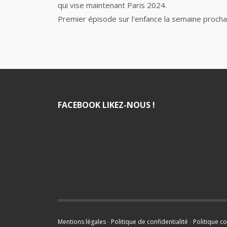
qui vise maintenant Paris 2024.
Premier épisode sur l'enfance la semaine procha
FACEBOOK LIKEZ-NOUS !
Mentions légales
-
Politique de confidentialité
-
Politique c