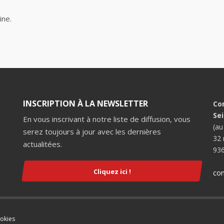
ine.
INSCRIPTION À LA NEWSLETTER
Co
Se
En vous inscrivant à notre liste de diffusion, vous
(au
serez toujours à jour avec les dernières
32 
actualitées.
936
Cliquez ici !
con
ookies