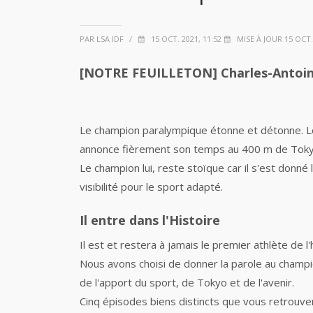
PAR LSA IDF
/
15 OCT. 2021, 11:52
MISE À JOUR 15 OCT. 
[NOTRE FEUILLETON] Charles-Antoin
Le champion paralympique étonne et détonne. L
annonce fièrement son temps au 400 m de Tok
Le champion lui, reste stoïque car il s'est donn
visibilité pour le sport adapté.
Il entre dans l'Histoire
Il est et restera à jamais le premier athlète de l
Nous avons choisi de donner la parole au champio
de l'apport du sport, de Tokyo et de l'avenir.
Cinq épisodes biens distincts que vous retrouv