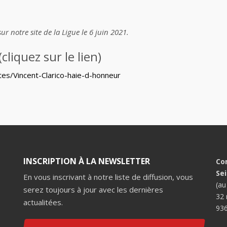
r notre site de la Ligue le 6 juin 2021.
cliquez sur le lien)
tes/Vincent-Clarico-haie-d-honneur
INSCRIPTION À LA NEWSLETTER
Co
Se
En vous inscrivant à notre liste de diffusion, vous
(au
serez toujours à jour avec les dernières
32 
actualitées.
936