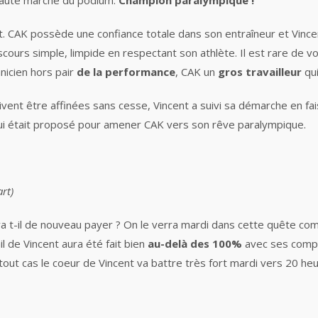
haute marche du podium.
Champion paralympique !
AK possède une confiance totale dans son entraîneur et Vincen
cours simple, limpide en respectant son athlète. Il est rare de v
hnicien hors pair
de la performance
, CAK un
gros travailleur
qu
vent être affinées sans cesse, Vincent a suivi sa démarche en fai
 qui était proposé pour amener CAK vers son rêve paralympique.
art)
a t-il de nouveau payer ? On le verra mardi dans cette quête co
l de Vincent aura été fait bien
au-delà des 100%
avec ses compé
n tout cas le coeur de Vincent va battre très fort mardi vers 20 he