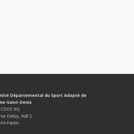
mité Départemental du Sport Adapté de
ine-Saint-Denis
 CDOS 93)
rue Delizy, Hall 2
94 Pantin