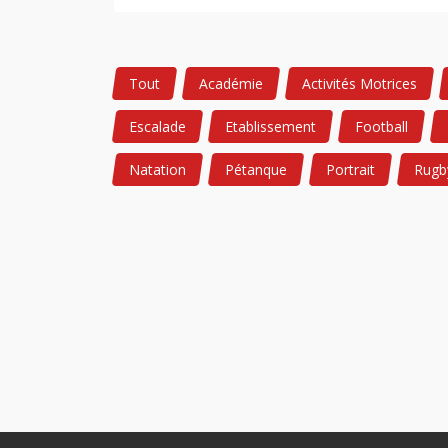
Tout
Académie
Activités Motrices
Escalade
Etablissement
Football
Natation
Pétanque
Portrait
Rugb