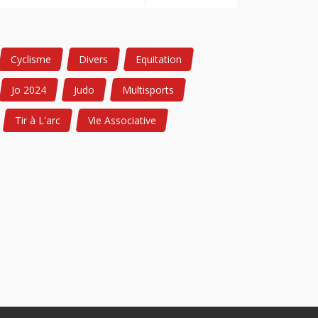
Cyclisme
Divers
Equitation
Jo 2024
Judo
Multisports
Tir à L'arc
Vie Associative