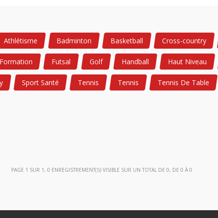
Athlétisme
Badminton
Basketball
Cross-country
Formation
Futsal
Golf
Handball
Haut Niveau
y
Sport Santé
Tennis
Tennis
Tennis De Table
PAGE 1 SUR 1, 0 ENREGISTREMENT(S) VISIBLE SUR UN TOTAL DE 0, DE 0 À 0