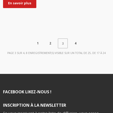
En savoir plus
1
2
4
3
PAGE 3 SUR 4, 8 ENREGISTREMENT(S) VISIBLE SUR UN TOTAL DE 25, DE 17 À 24
FACEBOOK LIKEZ-NOUS !
INSCRIPTION À LA NEWSLETTER
En vous inscrivant à notre liste de diffusion, vous serez