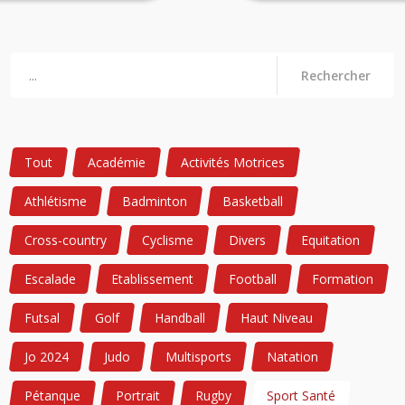
Rechercher
Tout
Académie
Activités Motrices
Athlétisme
Badminton
Basketball
Cross-country
Cyclisme
Divers
Equitation
Escalade
Etablissement
Football
Formation
Futsal
Golf
Handball
Haut Niveau
Jo 2024
Judo
Multisports
Natation
Pétanque
Portrait
Rugby
Sport Santé